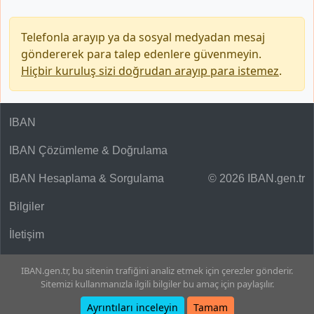
Telefonla arayıp ya da sosyal medyadan mesaj
göndererek para talep edenlere güvenmeyin.
Hiçbir kuruluş sizi doğrudan arayıp para istemez
.
IBAN
IBAN Çözümleme & Doğrulama
IBAN Hesaplama & Sorgulama
© 2026 IBAN.gen.tr
Bilgiler
İletişim
IBAN.gen.tr, bu sitenin trafiğini analiz etmek için çerezler gönderir.
Sitemizi kullanmanızla ilgili bilgiler bu amaç için paylaşılır.
Ayrıntıları inceleyin
Tamam