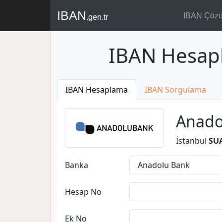
IBAN
IBAN Çöz
.gen.tr
IBAN Hesap
IBAN Hesaplama
IBAN Sorgulama
Anado
İstanbul
SUA
Banka
Hesap No
Ek No