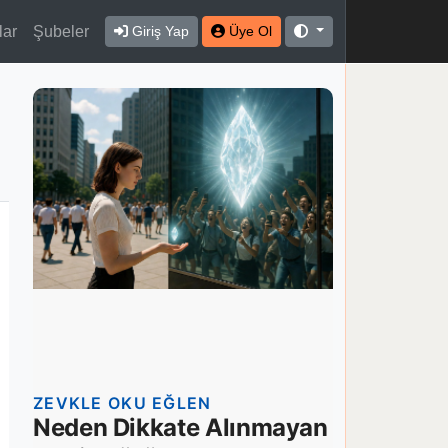
lar
Şubeler
Giriş Yap
Üye Ol