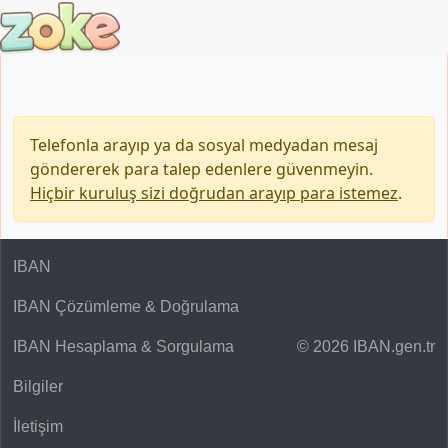
Telefonla arayıp ya da sosyal medyadan mesaj
göndererek para talep edenlere güvenmeyin.
Hiçbir kuruluş sizi doğrudan arayıp para istemez
.
IBAN
IBAN Çözümleme & Doğrulama
IBAN Hesaplama & Sorgulama
© 2026 IBAN.gen.tr
Bilgiler
İletişim