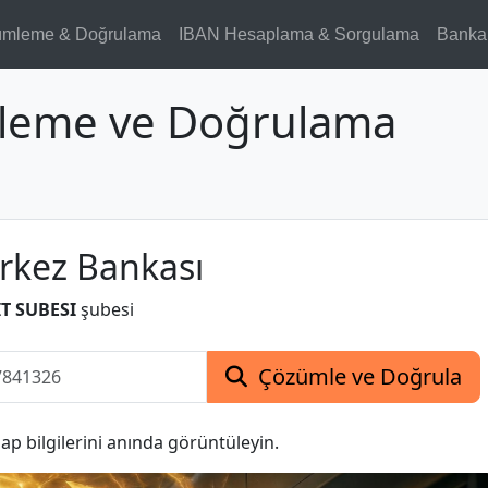
ümleme & Doğrulama
IBAN Hesaplama & Sorgulama
Banka
leme ve Doğrulama
rkez Bankası
T SUBESI
şubesi
Çözümle ve Doğrula
p bilgilerini anında görüntüleyin.