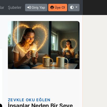
lar
Şubeler
Giriş Yap
Üye Ol