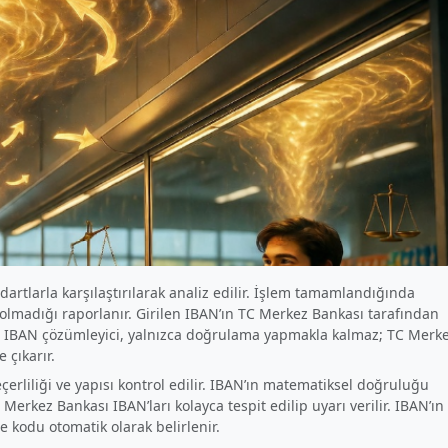
dartlarla karşılaştırılarak analiz edilir. İşlem tamamlandığında
lmadığı raporlanır. Girilen IBAN’ın TC Merkez Bankası tarafından
r. IBAN çözümleyici, yalnızca doğrulama yapmakla kalmaz; TC Merk
 çıkarır.
erliliği ve yapısı kontrol edilir. IBAN’ın matematiksel doğruluğu
 Merkez Bankası IBAN’ları kolayca tespit edilip uyarı verilir. IBAN’ın
 kodu otomatik olarak belirlenir.