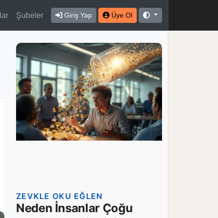
lar
Şubeler
Giriş Yap
Üye Ol