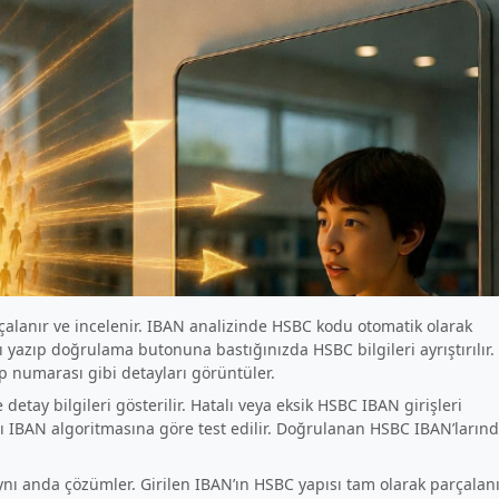
lanır ve incelenir. IBAN analizinde HSBC kodu otomatik olarak
zı yazıp doğrulama butonuna bastığınızda HSBC bilgileri ayrıştırılır.
 numarası gibi detayları görüntüler.
etay bilgileri gösterilir. Hatalı veya eksik HSBC IBAN girişleri
ası IBAN algoritmasına göre test edilir. Doğrulanan HSBC IBAN’ların
nı anda çözümler. Girilen IBAN’ın HSBC yapısı tam olarak parçalanı