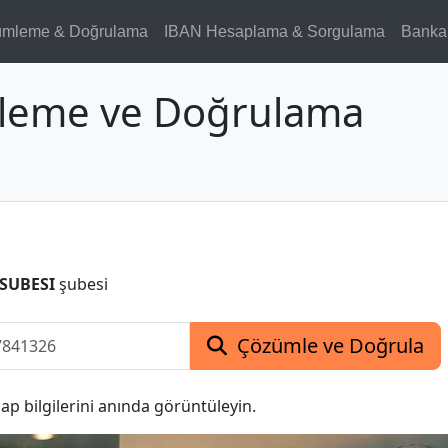
ümleme & Doğrulama
IBAN Hesaplama & Sorgulama
Banka
leme ve Doğrulama
SUBESI
şubesi
Çözümle ve Doğrula
p bilgilerini anında görüntüleyin.