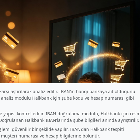
karşılaştırılarak analiz edilir. IBAN’ın hangi bankaya ait olduğunu
N analiz modülü Halkbank için şube kodu ve hesap numarası gibi
 ve yapısı kontrol edilir. IBAN doğrulama modülü, Halkbank için resm
oğrulanan Halkbank IBAN’larında şube bilgileri anında ayrıştırılır.
emi güvenilir bir şekilde yapılır. IBAN’dan Halkbank tespiti
nk müşteri numarası ve hesap bilgilerine bölünür.