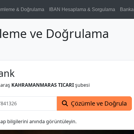
ümleme & Doğrulama
IBAN Hesaplama & Sorgulama
Banka
leme ve Doğrulama
ank
araş
KAHRAMANMARAS TICARI
şubesi
Çözümle ve Doğrula
p bilgilerini anında görüntüleyin.