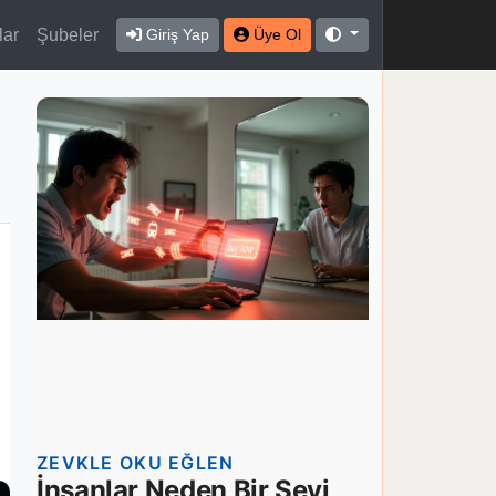
lar
Şubeler
Giriş Yap
Üye Ol