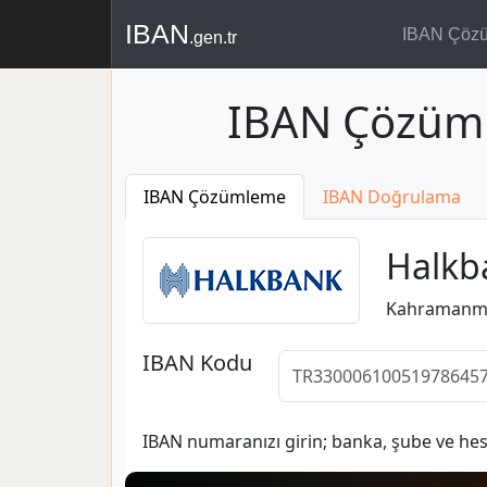
IBAN
IBAN Çöz
.gen.tr
IBAN Çözüm
IBAN Çözümleme
IBAN Doğrulama
Halkb
Kahramanm
IBAN Kodu
IBAN numaranızı girin; banka, şube ve hesa