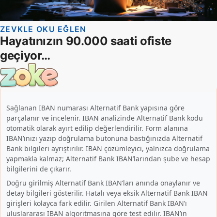
Sağlanan IBAN numarası Alternatif Bank yapısına göre
parçalanır ve incelenir. IBAN analizinde Alternatif Bank kodu
otomatik olarak ayırt edilip değerlendirilir. Form alanına
IBAN’ınızı yazıp doğrulama butonuna bastığınızda Alternatif
Bank bilgileri ayrıştırılır. IBAN çözümleyici, yalnızca doğrulama
yapmakla kalmaz; Alternatif Bank IBAN’larından şube ve hesap
bilgilerini de çıkarır.
Doğru girilmiş Alternatif Bank IBAN’ları anında onaylanır ve
detay bilgileri gösterilir. Hatalı veya eksik Alternatif Bank IBAN
girişleri kolayca fark edilir. Girilen Alternatif Bank IBAN’ı
uluslararası IBAN algoritmasına göre test edilir. IBAN’ın