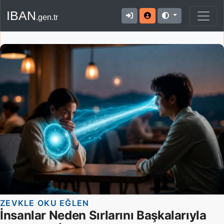
IBAN
.gen.tr