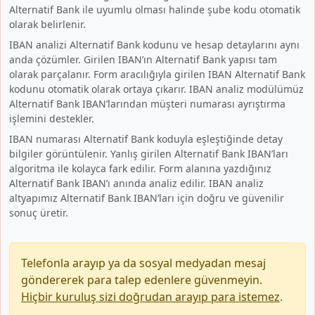
Alternatif Bank ile uyumlu olması halinde şube kodu otomatik
olarak belirlenir.
IBAN analizi Alternatif Bank kodunu ve hesap detaylarını aynı
anda çözümler. Girilen IBAN’ın Alternatif Bank yapısı tam
olarak parçalanır. Form aracılığıyla girilen IBAN Alternatif Bank
kodunu otomatik olarak ortaya çıkarır. IBAN analiz modülümüz
Alternatif Bank IBAN’larından müşteri numarası ayrıştırma
işlemini destekler.
IBAN numarası Alternatif Bank koduyla eşleştiğinde detay
bilgiler görüntülenir. Yanlış girilen Alternatif Bank IBAN’ları
algoritma ile kolayca fark edilir. Form alanına yazdığınız
Alternatif Bank IBAN’ı anında analiz edilir. IBAN analiz
altyapımız Alternatif Bank IBAN’ları için doğru ve güvenilir
sonuç üretir.
Telefonla arayıp ya da sosyal medyadan mesaj
göndererek para talep edenlere güvenmeyin.
Hiçbir kuruluş sizi doğrudan arayıp para istemez
.