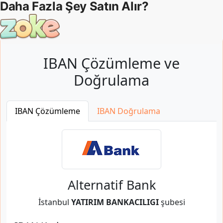
IBAN Çözümleme ve
Doğrulama
IBAN Çözümleme
IBAN Doğrulama
Alternatif Bank
İstanbul
YATIRIM BANKACILIGI
şubesi