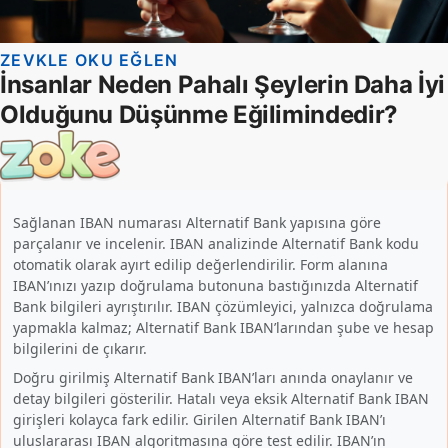
Sağlanan IBAN numarası Alternatif Bank yapısına göre
parçalanır ve incelenir. IBAN analizinde Alternatif Bank kodu
otomatik olarak ayırt edilip değerlendirilir. Form alanına
IBAN’ınızı yazıp doğrulama butonuna bastığınızda Alternatif
Bank bilgileri ayrıştırılır. IBAN çözümleyici, yalnızca doğrulama
yapmakla kalmaz; Alternatif Bank IBAN’larından şube ve hesap
bilgilerini de çıkarır.
Doğru girilmiş Alternatif Bank IBAN’ları anında onaylanır ve
detay bilgileri gösterilir. Hatalı veya eksik Alternatif Bank IBAN
girişleri kolayca fark edilir. Girilen Alternatif Bank IBAN’ı
uluslararası IBAN algoritmasına göre test edilir. IBAN’ın