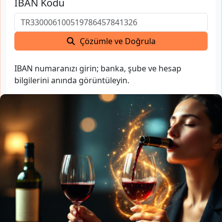
IBAN Kodu
Çözümle ve Doğrula
IBAN numaranızı girin; banka, şube ve hesap
bilgilerini anında görüntüleyin.