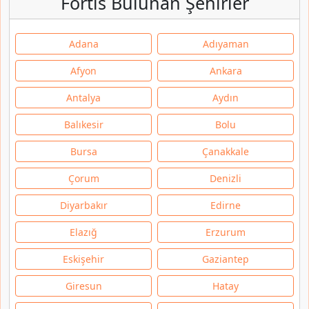
Fortis Bulunan Şehirler
Adana
Adıyaman
Afyon
Ankara
Antalya
Aydın
Balıkesir
Bolu
Bursa
Çanakkale
Çorum
Denizli
Diyarbakır
Edirne
Elazığ
Erzurum
Eskişehir
Gaziantep
Giresun
Hatay